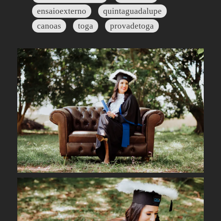
ensaioexterno
quintaguadalupe
canoas
toga
provadetoga