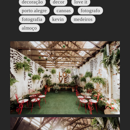
decoração
decor
love it
porto alegre
canoas
fotografo
fotografia
kevin
medeiros
almoço