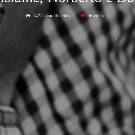
1477
visualizações
96
curtidas